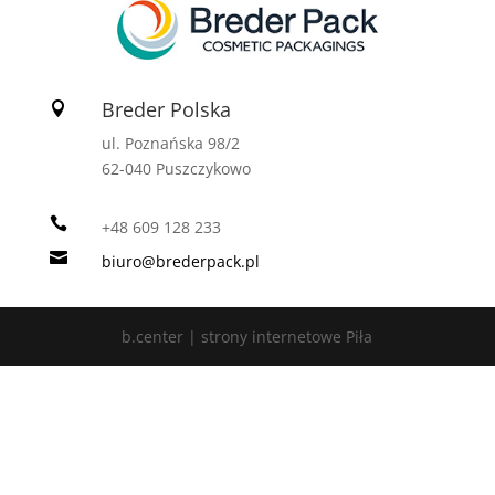
Breder Polska

ul. Poznańska 98/2
62-040 Puszczykowo

+48 609 128 233

biuro@brederpack.pl
b.center | strony internetowe Piła