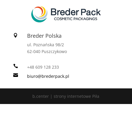
Breder Polska

ul. Poznańska 98/2
62-040 Puszczykowo

+48 609 128 233

biuro@brederpack.pl
b.center | strony internetowe Piła